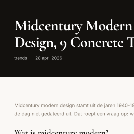
Midcentury Modern I
Design, 9 Concrete T
trends
28 april 2026
Midcentury modern design stamt uit de jaren 1940-19
de dag niet gedateerd uit. Dat roept een vraag op: wa
Wat is midcentury modern?