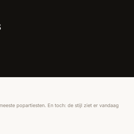
s
ste popartiesten. En toch: de stijl ziet er vandaag