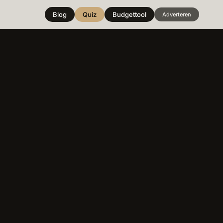
Blog
Quiz
Budgettool
Adverteren
Hover over
een stijl