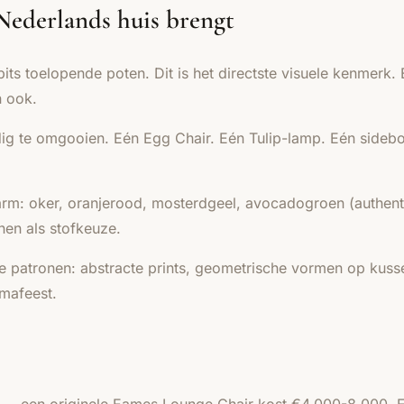
Nederlands huis brengt
 toelopende poten. Dit is het directste visuele kenmerk.
n ook.
dig te omgooien. Eén Egg Chair. Eén Tulip-lamp. Eén sideb
m: oker, oranjerood, mosterdgeel, avocadogroen (authentie
nen als stofkeuze.
patronen: abstracte prints, geometrische vormen op kusse
emafeest.