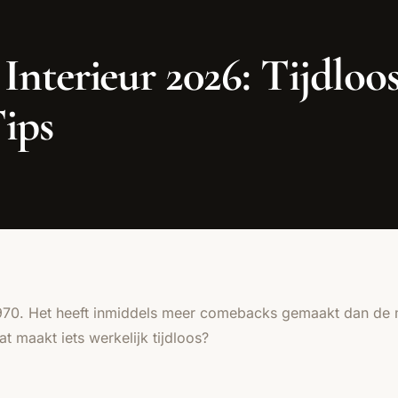
nterieur 2026: Tijdloo
ips
70. Het heeft inmiddels meer comebacks gemaakt dan de mee
t maakt iets werkelijk tijdloos?