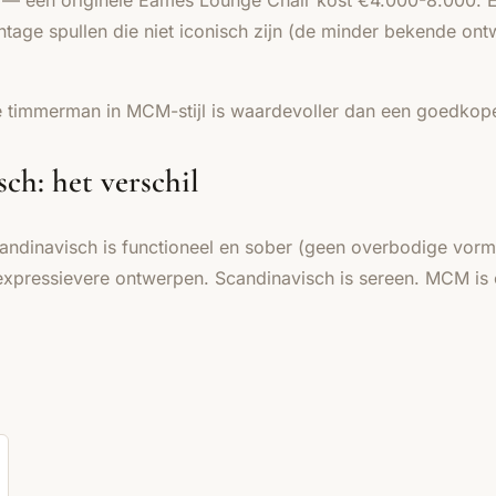
— een originele Eames Lounge Chair kost €4.000-8.000. Er
ntage spullen die niet iconisch zijn (de minder bekende on
 timmerman in MCM-stijl is waardevoller dan een goedkope
ch: het verschil
 Scandinavisch is functioneel en sober (geen overbodige vo
xpressievere ontwerpen. Scandinavisch is sereen. MCM is o