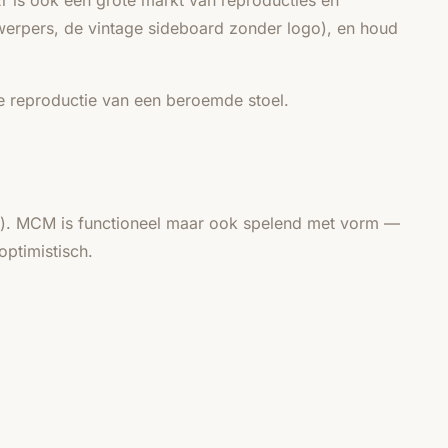
 is ook een grote markt van reproducties en
twerpers, de vintage sideboard zonder logo), en houd
 reproductie van een beroemde stoel.
rm). MCM is functioneel maar ook spelend met vorm —
ptimistisch.