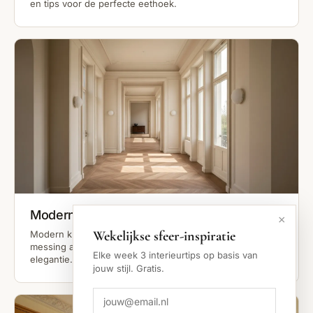
en tips voor de perfecte eethoek.
Modern Klassiek Hal
×
Wekelijkse sfeer-inspiratie
Modern klassieke hal inrichten: marmerlook vloer,
messing accenten en kleine hallen met maximale
Elke week 3 interieurtips op basis van
elegantie. Complete stijlgids voor een tijdloze entree.
jouw stijl. Gratis.