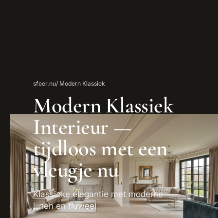
sfeer.nu
/ Modern Klassiek
Modern Klassiek
Interieur —
tijdloos met een
vleugje nu
Klassieke elegantie met moderne
lijnen en fluweel