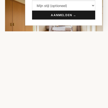
AANMELDEN →
Modern Klassiek Kinderkamer
Hoe richt je een Modern Klassieke kinderkamer in die
écht bijzonder is? Ontdek de beste meubels, kleuren en
accessoires — met concrete producttips en
budgetadvies. Direct toepasbaar voor elk budget.