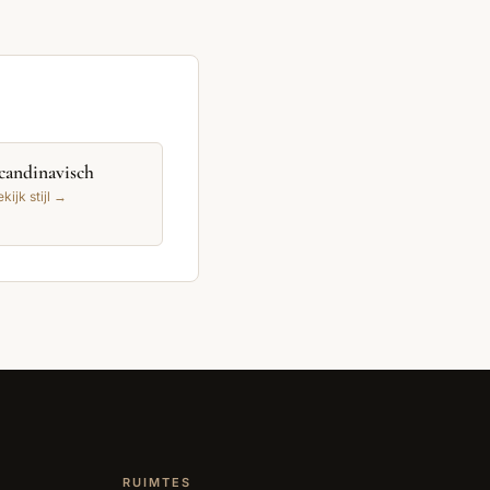
candinavisch
kijk stijl →
RUIMTES