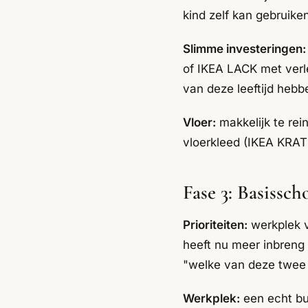
kind zelf kan gebruike
Slimme investeringen:
of IKEA LACK met verle
van deze leeftijd hebb
Vloer:
makkelijk te rei
vloerkleed (IKEA KRA
Fase 3: Basisscho
Prioriteiten:
werkplek v
heeft nu meer inbreng 
"welke van deze twee 
Werkplek:
een echt bur