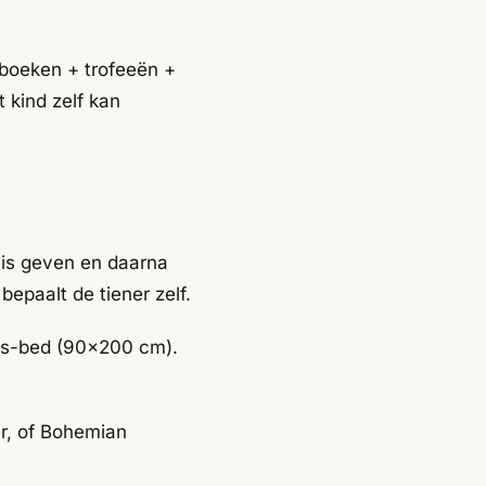
 boeken + trofeeën +
 kind zelf kan
sis geven en daarna
bepaalt de tiener zelf.
ns-bed (90x200 cm).
r
, of
Bohemian