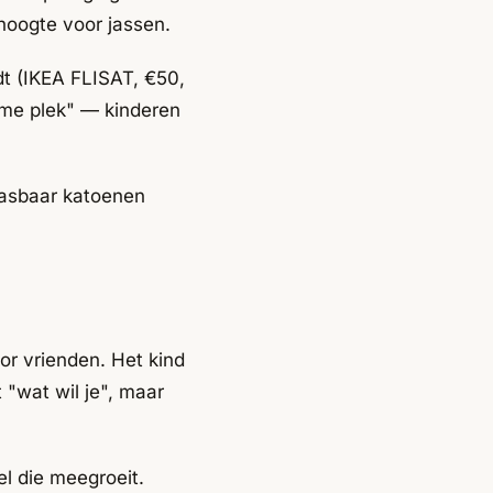
hoogte voor jassen.
dt (IKEA FLISAT, €50,
eime plek" — kinderen
 wasbaar katoenen
or vrienden. Het kind
 "wat wil je", maar
el die meegroeit.