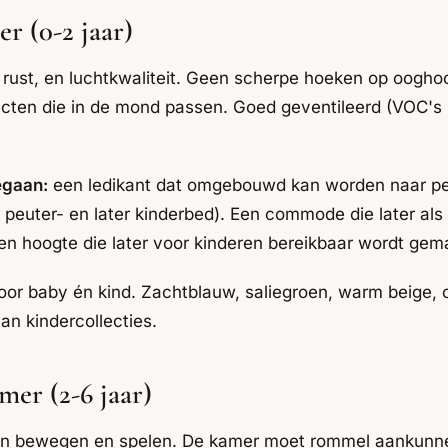
r (0-2 jaar)
, rust, en luchtkwaliteit. Geen scherpe hoeken op oogh
cten die in de mond passen. Goed geventileerd (VOC's in
egaan:
een ledikant dat omgebouwd kan worden naar pe
euter- en later kinderbed). Een commode die later als d
n hoogte die later voor kinderen bereikbaar wordt gem
or baby én kind. Zachtblauw, saliegroen, warm beige, of
van kindercollecties.
mer (2-6 jaar)
an bewegen en spelen. De kamer moet rommel aankunne