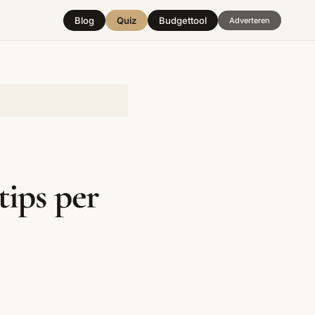
Blog
Quiz
Budgettool
Adverteren
Hover over
een stijl
tips per