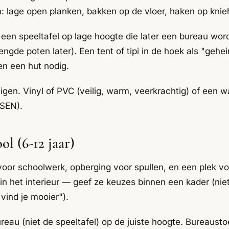
n: lage open planken, bakken op de vloer, haken op knie
een speeltafel op lage hoogte die later een bureau wor
ngde poten later). Een tent of tipi in de hoek als "geh
en een hut nodig.
nigen. Vinyl of PVC (veilig, warm, veerkrachtig) of een
TSEN).
ol (6-12 jaar)
oor schoolwerk, opberging voor spullen, en een plek vo
in het interieur — geef ze keuzes binnen een kader (niet
vind je mooier").
eau (niet de speeltafel) op de juiste hoogte. Bureausto