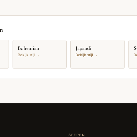
en
Bohemian
Japandi
S
Bekijk stijl →
Bekijk stijl →
Be
SFEREN