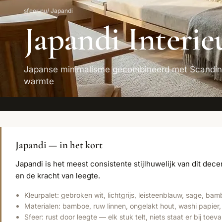
sfeer.nu
/ Japandi
Japandi Interie
Japanse minimalisme gecombineerd met Scandin
warmte
Japandi — in het kort
Japandi is het meest consistente stijlhuwelijk van dit de
en de kracht van leegte.
Kleurpalet: gebroken wit, lichtgrijs, leisteenblauw, sage, b
Materialen: bamboe, ruw linnen, ongelakt hout, washi papi
Sfeer: rust door leegte — elk stuk telt, niets staat er bij toeva