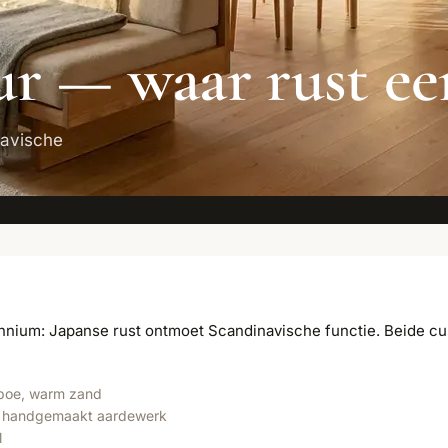
ur — waar rust ee
avische
cennium: Japanse rust ontmoet Scandinavische functie. Beide cul
amboe, warm zand
er, handgemaakt aardewerk
l