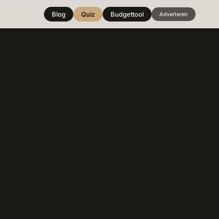
Blog
Quiz
Budgettool
Adverteren
Hover over
een stijl