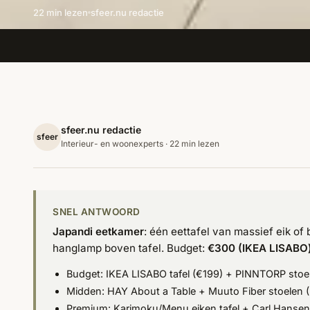
22 min lezen
sfeer.nu redactie
sfeer.nu redactie
sfeer
Interieur- en woonexperts · 22 min lezen
SNEL ANTWOORD
Japandi eetkamer
: één eettafel van massief eik of 
hanglamp boven tafel. Budget:
€300 (IKEA LISABO)
Budget: IKEA LISABO tafel (€199) + PINNTORP stoe
Midden: HAY About a Table + Muuto Fiber stoelen (
Premium: Karimoku/Menu eiken tafel + Carl Hansen