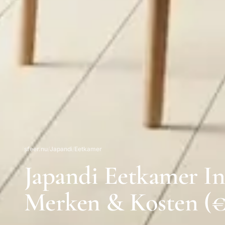
sfeer.nu
/
Japandi
/
Eetkamer
Japandi Eetkamer In
Merken & Kosten (€