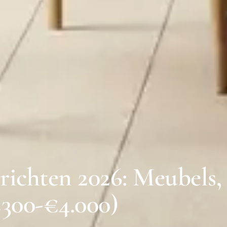
richten 2026: Meubels,
300-€4.000)