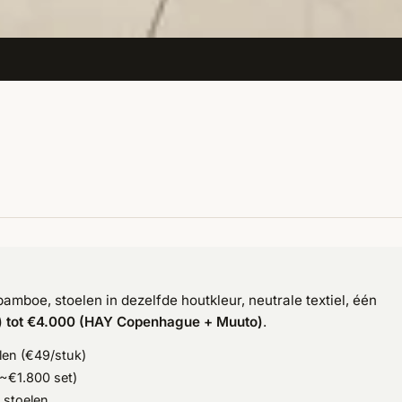
bamboe, stoelen in dezelfde houtkleur, neutrale textiel, één
 tot €4.000 (HAY Copenhague + Muuto)
.
len (€49/stuk)
~€1.800 set)
 stoelen