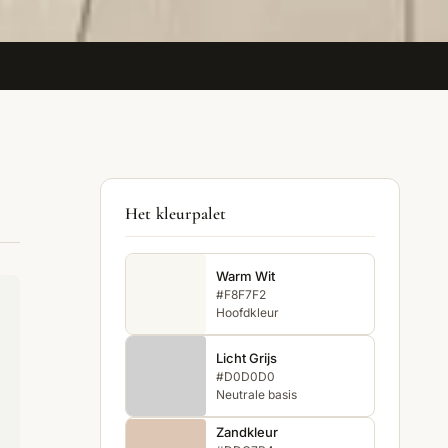
Het kleurpalet
Warm Wit
#F8F7F2
Hoofdkleur
Licht Grijs
#D0D0D0
Neutrale basis
Zandkleur