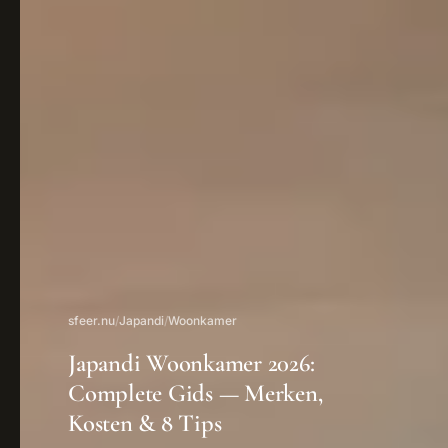
sfeer.nu
/
Japandi
/
Woonkamer
Japandi Woonkamer 2026:
Complete Gids — Merken,
Kosten & 8 Tips