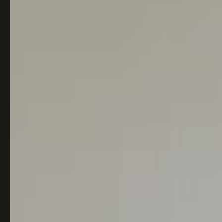
Italiaans
Industrial
Japandi
Design
Japans Zen
Maximalistisch
Mediterraans
Midcentury
Modern
Modern
Modern
Klassiek
Landelijk
Moody
Natural Living
New Raw
Interieur
Organic
Retro Revival
Quiet Luxury
Modern
2026
Scandinavisch
Wabi-Sabi
Alle 35 stijlen →
Stijlen vergelijken →