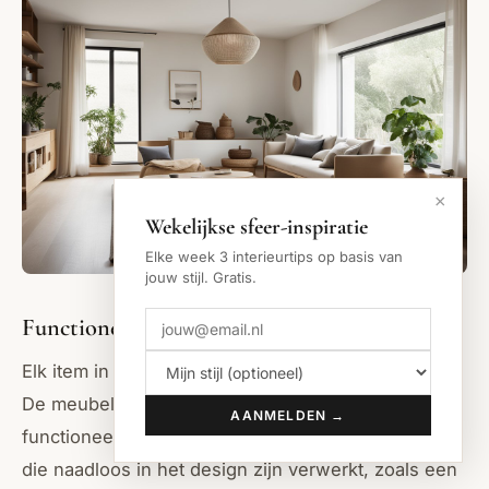
×
Wekelijkse sfeer-inspiratie
Elke week 3 interieurtips op basis van
jouw stijl. Gratis.
Functioneel en doordacht Design
Elk item in een Japandi woonkamer dient een doel.
De meubels zijn niet alleen mooi, maar ook uiterst
AANMELDEN →
functioneel. Denk aan slimme opbergoplossingen
die naadloos in het design zijn verwerkt, zoals een