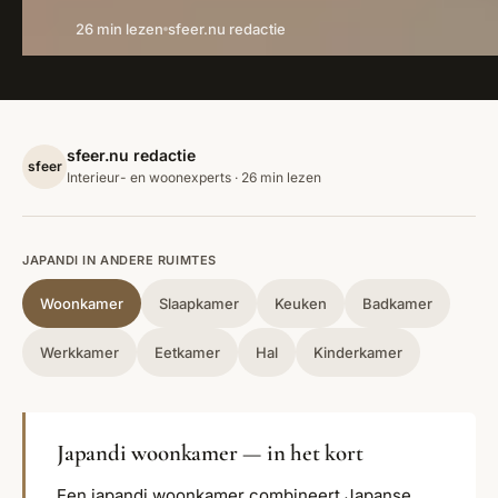
26 min lezen
sfeer.nu redactie
sfeer.nu redactie
sfeer
Interieur- en woonexperts · 26 min lezen
JAPANDI IN ANDERE RUIMTES
Woonkamer
Slaapkamer
Keuken
Badkamer
Werkkamer
Eetkamer
Hal
Kinderkamer
Japandi woonkamer — in het kort
Een japandi woonkamer combineert Japanse