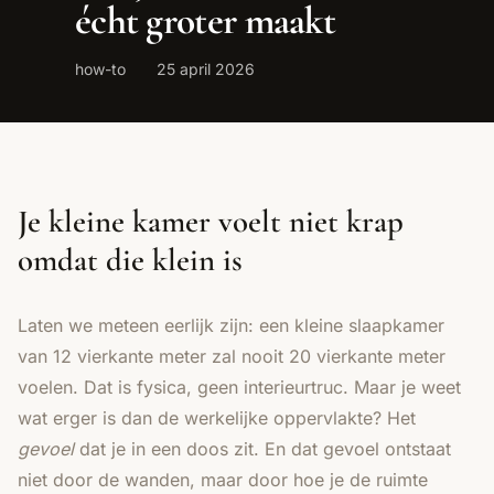
écht groter maakt
how-to
25 april 2026
Je kleine kamer voelt niet krap
omdat die klein is
Laten we meteen eerlijk zijn: een kleine slaapkamer
van 12 vierkante meter zal nooit 20 vierkante meter
voelen. Dat is fysica, geen interieurtruc. Maar je weet
wat erger is dan de werkelijke oppervlakte? Het
gevoel
dat je in een doos zit. En dat gevoel ontstaat
niet door de wanden, maar door hoe je de ruimte