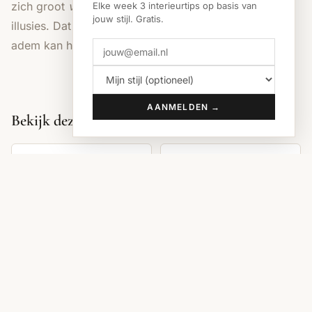
zich groot
voelen
. En dat gebeurt niet door optische
Elke week 3 interieurtips op basis van
jouw stijl. Gratis.
illusies. Dat gebeurt omdat je ruimte hebt waar je
adem kan halen.
AANMELDEN →
Bekijk deze stijlen
Bohemian
Japandi
BEKIJK STIJL →
BEKIJK STIJL →
Coastal
BEKIJK STIJL →