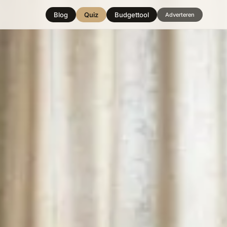
Blog
Quiz
Budgettool
Adverteren
Hover over
een stijl