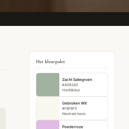
Het kleurpalet
Zacht Saliegroen
#A0B2A0
Hoofdkleur
Gebroken Wit
#F8F8F0
Neutrale basis
Poederroze