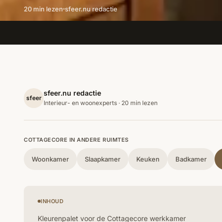
20 min lezen
sfeer.nu redactie
sfeer.nu redactie
sfeer
Interieur- en woonexperts · 20 min lezen
COTTAGECORE IN ANDERE RUIMTES
Woonkamer
Slaapkamer
Keuken
Badkamer
INHOUD
Kleurenpalet voor de Cottagecore werkkamer