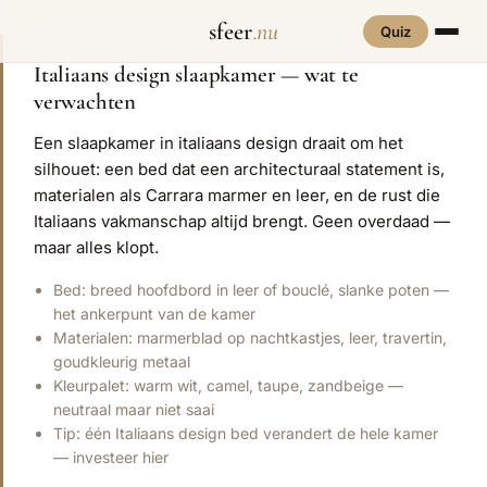
sfeer
.nu
Quiz
Italiaans design slaapkamer — wat te
verwachten
INTERIEURSTIJLEN
RUIMTES
Hove
Een slaapkamer in italiaans design draait om het
een
Woonkamer
70s Interieur
Slaapkamer
Art Deco
Keuken
Art Nouveau
silhouet: een bed dat een architecturaal statement is,
materialen als Carrara marmer en leer, en de rust die
Biophilic
Badkamer
Werkkamer
Eetkamer
Bohemian
Bold Coffee
Italiaans vakmanschap altijd brengt. Geen overdaad —
Design
maar alles klopt.
Hal
Kinderkamer
Botanisch
Brutalisme
Coastal
Interieur
Bed: breed hoofdbord in leer of bouclé, slanke poten —
het ankerpunt van de kamer
Comfort
Dopamine
Cottagecore
Materialen: marmerblad op nachtkastjes, leer, travertin,
Maxxing
Decor
goudkleurig metaal
Grand
Kleurpalet: warm wit, camel, taupe, zandbeige —
Eclectisch
Ethnostijl
Interiors
neutraal maar niet saai
Tip: één Italiaans design bed verandert de hele kamer
Grandmillennial
Healing Home
Hygge
— investeer hier