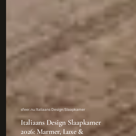
sfeer.nu
/
Italiaans Design
/
Slaapkamer
Italiaans Design Slaapkamer
2026: Marmer, Luxe &