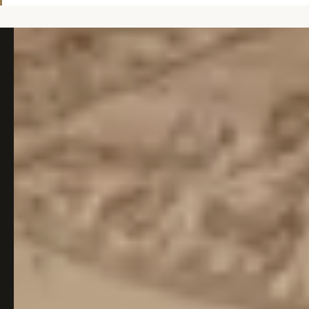
Italiaans
Industrial
Japandi
Design
Japans Zen
Maximalistisch
Mediterraans
Midcentury
Modern
Modern
Modern
Klassiek
Landelijk
Moody
Natural Living
New Raw
Interieur
Organic
Retro Revival
Quiet Luxury
Modern
2026
Scandinavisch
Wabi-Sabi
Alle 35 stijlen →
Stijlen vergelijken →