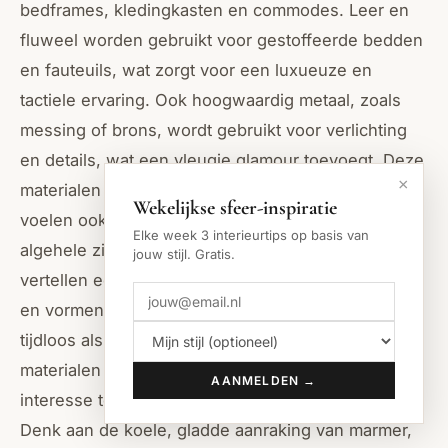
bedframes, kledingkasten en commodes. Leer en
fluweel worden gebruikt voor gestoffeerde bedden
en fauteuils, wat zorgt voor een luxueuze en
tactiele ervaring. Ook hoogwaardig metaal, zoals
messing of brons, wordt gebruikt voor verlichting
en details, wat een vleugje glamour toevoegt. Deze
×
materialen zijn niet alleen prachtig om te zien, maar
Wekelijkse sfeer-inspiratie
voelen ook heerlijk aan en dragen bij aan de
Elke week 3 interieurtips op basis van
algehele zintuiglijke ervaring van de ruimte. Ze
jouw stijl. Gratis.
vertellen een verhaal van rijkdom en authenticiteit,
en vormen de basis voor een interieur dat zowel
tijdloos als modern is. De combinatie van deze luxe
materialen creëert een gelaagdheid die diepte en
AANMELDEN →
interesse toevoegt zonder overweldigend te zijn.
Denk aan de koele, gladde aanraking van marmer,