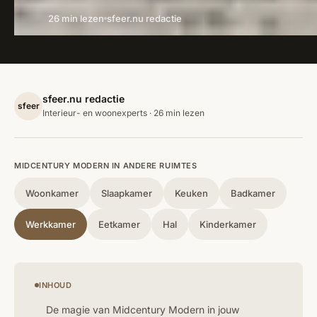
26 min lezen
sfeer.nu redactie
sfeer.nu redactie
sfeer
Interieur- en woonexperts · 26 min lezen
MIDCENTURY MODERN IN ANDERE RUIMTES
Woonkamer
Slaapkamer
Keuken
Badkamer
Werkkamer
Eetkamer
Hal
Kinderkamer
INHOUD
De magie van Midcentury Modern in jouw