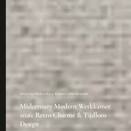
sfeer.nu
/
Midcentury Modern
/
Werkkamer
Midcentury Modern Werkkamer
2026: Retro Charme & Tijdloos
Design