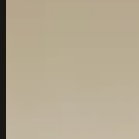
Italiaans
Industrial
Japandi
Design
Japans Zen
Maximalistisch
Mediterraans
Midcentury
Modern
Modern
Modern
Klassiek
Landelijk
Moody
Natural Living
New Raw
Interieur
Organic
Retro Revival
Quiet Luxury
Modern
2026
Scandinavisch
Wabi-Sabi
Alle 35 stijlen →
Stijlen vergelijken →