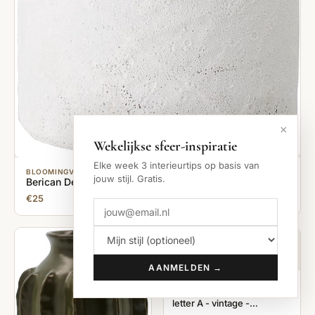
×
Wekelijkse sfeer-inspiratie
Elke week 3 interieurtips op basis van
BLOOMINGVILLE
jouw stijl. Gratis.
Berican Deco Vaas - Wit - Terracotta
€25
AANMELDEN →
HKLIVING
HK Living - Metalen grote
letter A - vintage -