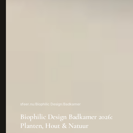
sfeer.nu
/
Biophilic Design
/
Badkamer
Biophilic Design Badkamer 2026:
Planten, Hout & Natuur