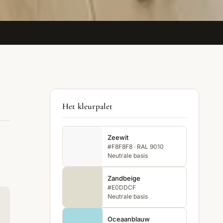
Het kleurpalet
Zeewit
#F8F8F8 · RAL 9010
Neutrale basis
Zandbeige
#E0DDCF
Neutrale basis
Oceaanblauw