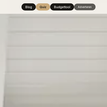
Blog
Quiz
Budgettool
Adverteren
Hover over
een stijl