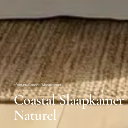
sfeer.nu
/
Coastal
/
Slaapkamer
Coastal Slaapkamer 
Naturel