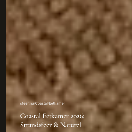
sfeer.nu
/
Coastal
/
Eetkamer
Coastal Eetkamer 2026:
Strandsfeer & Naturel