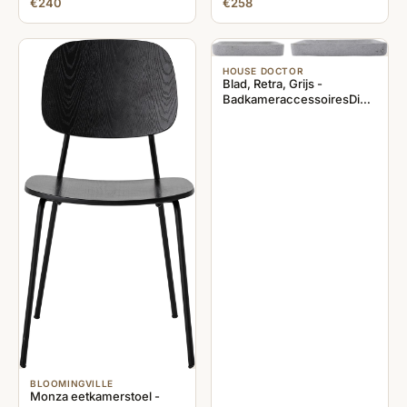
€240
€258
HOUSE DOCTOR
Blad, Retra, Grijs -
BadkameraccessoiresDienblade
- beton -
22x22x3,5cm28x28x3,5cm
BLOOMINGVILLE
Monza eetkamerstoel -