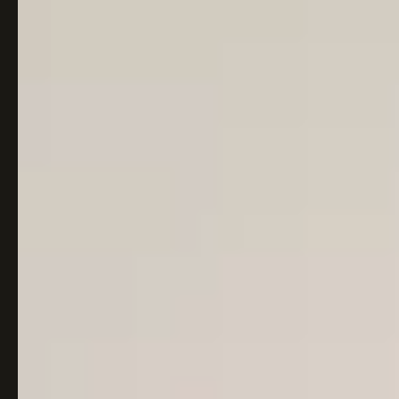
Italiaans
Industrial
Japandi
Design
Japans Zen
Maximalistisch
Mediterraans
Midcentury
Modern
Modern
Modern
Klassiek
Landelijk
Moody
Natural Living
New Raw
Interieur
Organic
Retro Revival
Quiet Luxury
Modern
2026
Scandinavisch
Wabi-Sabi
Alle 35 stijlen →
Stijlen vergelijken →