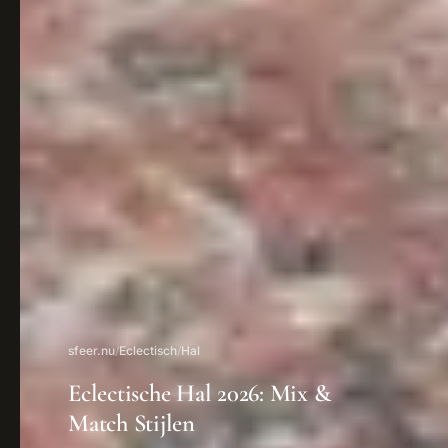
sfeer.nu
/
Eclectisch
/
Hal
Eclectische Hal 2026: Mix &
Match Stijlen