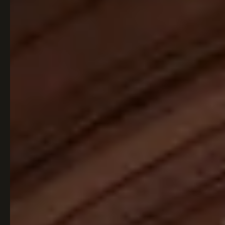
Italiaans
Industrial
Japandi
Design
Japans Zen
Maximalistisch
Mediterraans
Midcentury
Modern
Modern
Modern
Klassiek
Landelijk
Moody
Natural Living
New Raw
Interieur
Organic
Retro Revival
Quiet Luxury
Modern
2026
Scandinavisch
Wabi-Sabi
Alle 35 stijlen →
Stijlen vergelijken →