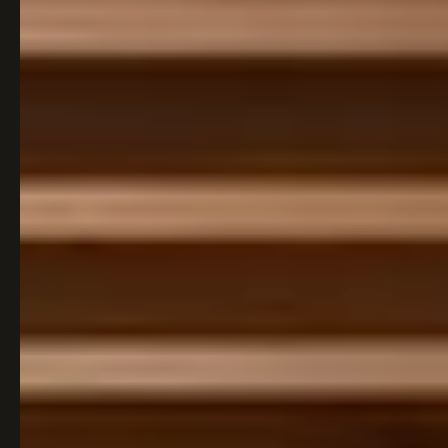
Italiaans
Industrial
Japandi
Design
Japans Zen
Maximalistisch
Mediterraans
Midcentury
Modern
Modern
Modern
Klassiek
Landelijk
Moody
Natural Living
New Raw
Interieur
Organic
Retro Revival
Quiet Luxury
Modern
2026
Scandinavisch
Wabi-Sabi
Alle 35 stijlen →
Stijlen vergelijken →