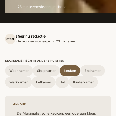
23 min lezen
sfeer.nu redactie
sfeer.nu redactie
sfeer
Interieur- en woonexperts · 23 min lezen
MAXIMALISTISCH IN ANDERE RUIMTES
Woonkamer
Slaapkamer
Keuken
Badkamer
Werkkamer
Eetkamer
Hal
Kinderkamer
INHOUD
De Maximalistische keuken: een ode aan kleur,