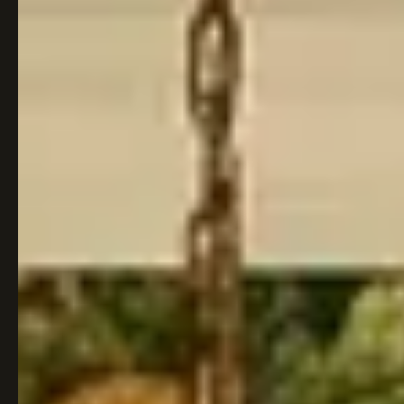
Italiaans
Industrial
Japandi
Design
Japans Zen
Maximalistisch
Mediterraans
Midcentury
Modern
Modern
Modern
Klassiek
Landelijk
Moody
Natural Living
New Raw
Interieur
Organic
Retro Revival
Quiet Luxury
Modern
2026
Scandinavisch
Wabi-Sabi
Alle 35 stijlen →
Stijlen vergelijken →