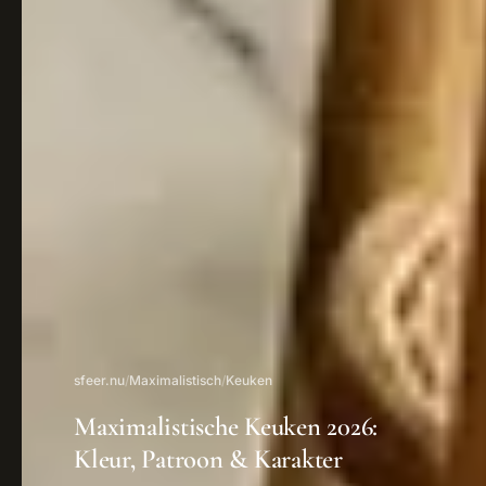
sfeer.nu
/
Maximalistisch
/
Keuken
Maximalistische Keuken 2026:
Kleur, Patroon & Karakter