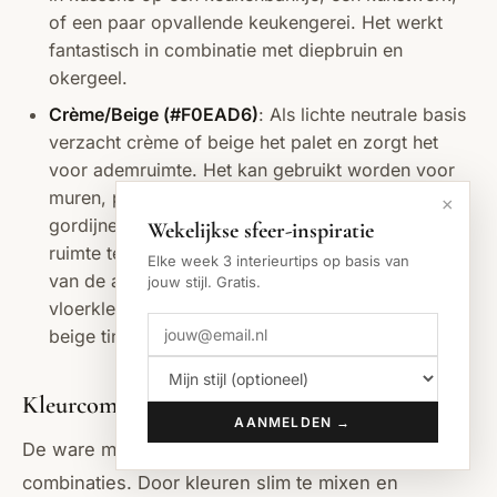
of een paar opvallende keukengerei. Het werkt
fantastisch in combinatie met diepbruin en
okergeel.
Crème/Beige (#F0EAD6)
: Als lichte neutrale basis
verzacht crème of beige het palet en zorgt het
voor ademruimte. Het kan gebruikt worden voor
muren, plafonds of grotere textielelementen zoals
×
gordijnen. Het reflecteert licht en voorkomt dat de
Wekelijkse sfeer-inspiratie
ruimte te donker aanvoelt, terwijl het de warmte
Elke week 3 interieurtips op basis van
van de andere kleuren versterkt. De Pujo
jouw stijl. Gratis.
vloerkleed van IKEA van jute, met zijn natuurlijke
beige tinten, past hier bijvoorbeeld perfect bij.
Kleurcombinaties voor uw 70s keuken
AANMELDEN →
De ware magie van het 70s kleurenpalet zit in de
combinaties. Door kleuren slim te mixen en