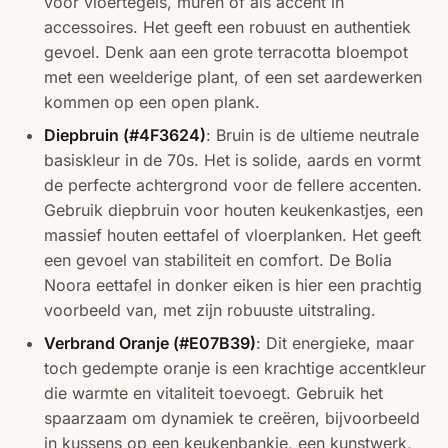
voor vloertegels, muren of als accent in
accessoires. Het geeft een robuust en authentiek
gevoel. Denk aan een grote terracotta bloempot
met een weelderige plant, of een set aardewerken
kommen op een open plank.
Diepbruin (#4F3624)
: Bruin is de ultieme neutrale
basiskleur in de 70s. Het is solide, aards en vormt
de perfecte achtergrond voor de fellere accenten.
Gebruik diepbruin voor houten keukenkastjes, een
massief houten eettafel of vloerplanken. Het geeft
een gevoel van stabiliteit en comfort. De Bolia
Noora eettafel in donker eiken is hier een prachtig
voorbeeld van, met zijn robuuste uitstraling.
Verbrand Oranje (#E07B39)
: Dit energieke, maar
toch gedempte oranje is een krachtige accentkleur
die warmte en vitaliteit toevoegt. Gebruik het
spaarzaam om dynamiek te creëren, bijvoorbeeld
in kussens op een keukenbankje, een kunstwerk,