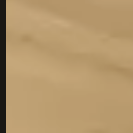
Italiaans
Industrial
Japandi
Design
Japans Zen
Maximalistisch
Mediterraans
Midcentury
Modern
Modern
Modern
Klassiek
Landelijk
Moody
Natural Living
New Raw
Interieur
Organic
Retro Revival
Quiet Luxury
Modern
2026
Scandinavisch
Wabi-Sabi
Alle 35 stijlen →
Stijlen vergelijken →