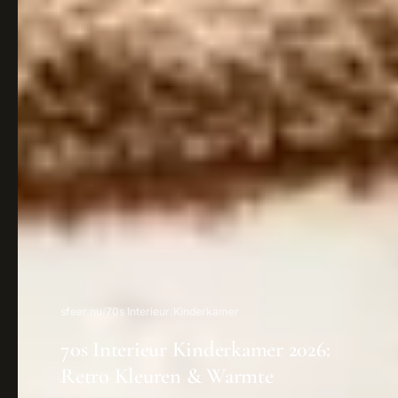
sfeer.nu
/
70s Interieur
/
Kinderkamer
70s Interieur Kinderkamer 2026:
Retro Kleuren & Warmte