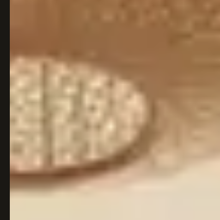
Italiaans
Industrial
Japandi
Design
Japans Zen
Maximalistisch
Mediterraans
Midcentury
Modern
Modern
Modern
Klassiek
Landelijk
Moody
Natural Living
New Raw
Interieur
Organic
Retro Revival
Quiet Luxury
Modern
2026
Scandinavisch
Wabi-Sabi
Alle 35 stijlen →
Stijlen vergelijken →