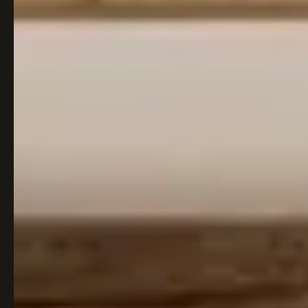
Italiaans
Industrial
Japandi
Design
Japans Zen
Maximalistisch
Mediterraans
Midcentury
Modern
Modern
Modern
Klassiek
Landelijk
Moody
Natural Living
New Raw
Interieur
Organic
Retro Revival
Quiet Luxury
Modern
2026
Scandinavisch
Wabi-Sabi
Alle 35 stijlen →
Stijlen vergelijken →