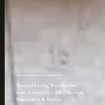
sfeer.nu
/
Natural Living
/
Woonkamer
Natural Living Woonkamer
2026: Complete Gids | Merken,
Materialen & Kosten