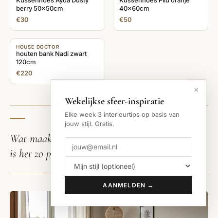
HOUSE DOCTOR
Lounge stoel Longa bruin
€364
€189
×
Wekelijkse sfeer-inspiratie
Elke week 3 interieurtips op basis van
jouw stijl. Gratis.
HOUSE DOCTOR
Kussenhoes Pilu oranje
40x60cm
AANMELDEN →
HOUSE DOCTOR
Kussenhoes Ayda Dusty
berry 50x50cm
€30
€50