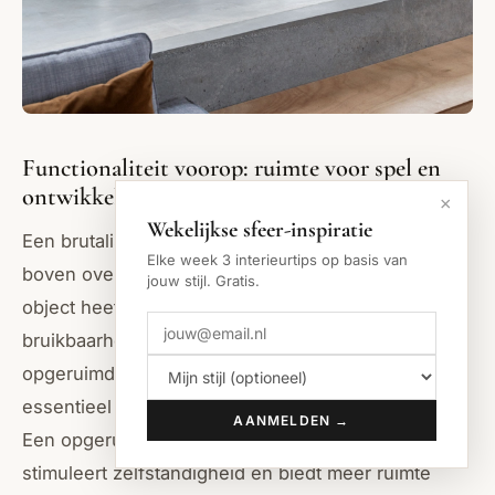
Functionaliteit voorop: ruimte voor spel en
ontwikkeling
×
Wekelijkse sfeer-inspiratie
Een brutalistische benadering stelt functionaliteit
Elke week 3 interieurtips op basis van
boven overbodige decoratie. Elk meubelstuk, elk
jouw stijl. Gratis.
object heeft een doel en draagt bij aan de
bruikbaarheid van de ruimte. Dit resulteert in een
opgeruimde en overzichtelijke kinderkamer, wat
essentieel is voor de ontwikkeling van een kind.
AANMELDEN →
Een opgeruimde omgeving bevordert concentratie,
stimuleert zelfstandigheid en biedt meer ruimte