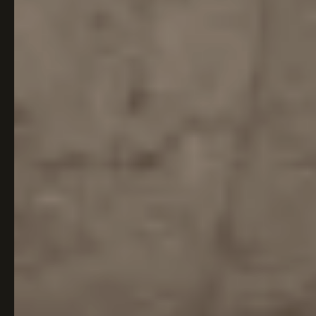
Italiaans
Industrial
Japandi
Design
Japans Zen
Maximalistisch
Mediterraans
Midcentury
Modern
Modern
Modern
Klassiek
Landelijk
Moody
Natural Living
New Raw
Interieur
Organic
Retro Revival
Quiet Luxury
Modern
2026
Scandinavisch
Wabi-Sabi
Alle 35 stijlen →
Stijlen vergelijken →