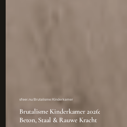
sfeer.nu
/
Brutalisme
/
Kinderkamer
Brutalisme Kinderkamer 2026:
Beton, Staal & Rauwe Kracht