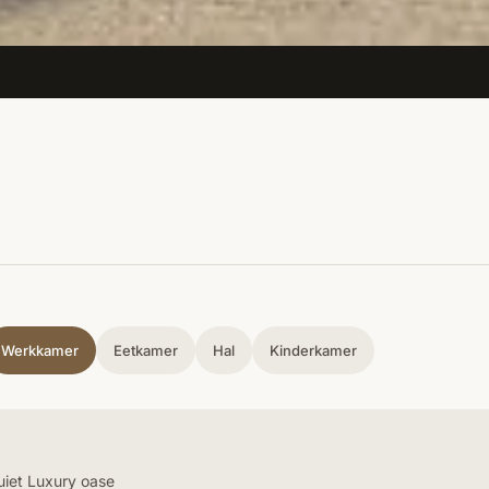
Werkkamer
Eetkamer
Hal
Kinderkamer
uiet Luxury oase