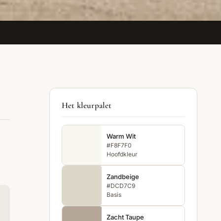
Het kleurpalet
Warm Wit
#F8F7F0
Hoofdkleur
Zandbeige
#DCD7C9
Basis
Zacht Taupe