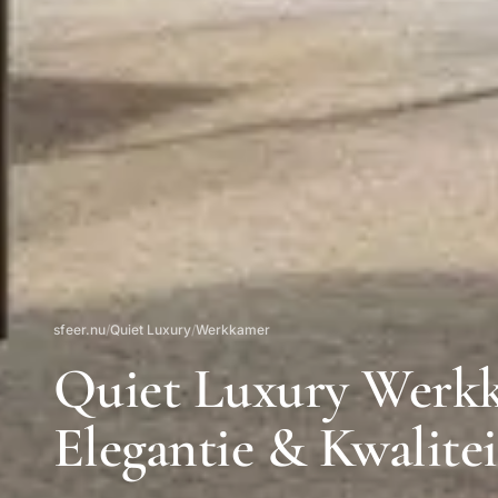
sfeer.nu
/
Quiet Luxury
/
Werkkamer
Quiet Luxury Werkk
Elegantie & Kwalitei