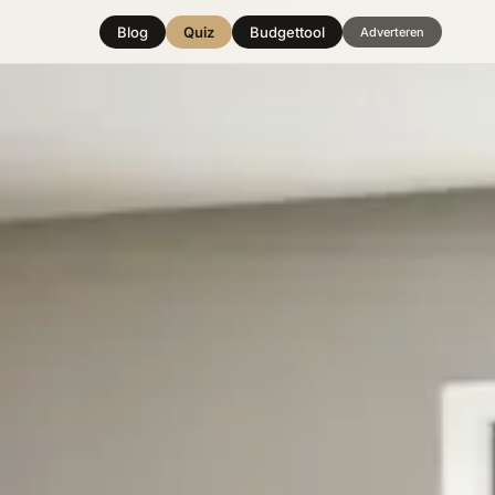
Blog
Quiz
Budgettool
Adverteren
Hover over
een stijl